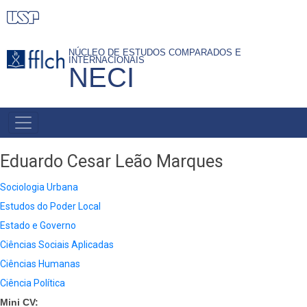
Pular
para
o
NÚCLEO DE ESTUDOS COMPARADOS E
INTERNACIONAIS
conteúdo
NECI
principal
PRIMARY
LINKS
Eduardo Cesar Leão Marques
Sociologia Urbana
Estudos do Poder Local
Estado e Governo
Ciências Sociais Aplicadas
Ciências Humanas
Ciência Política
Mini CV: