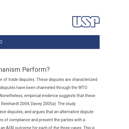
O
chanism Perform?
r of trade disputes. These disputes are characterized
T&E disputes have been channeled through the WTO
onetheless, empirical evidence suggests that these
nd Reinhardt 2004; Davey 2005a). The study
se disputes, and argues that an alternative dispute
s of compliance and present the parties with a
 an ADR outcome for each of the three cases. This is