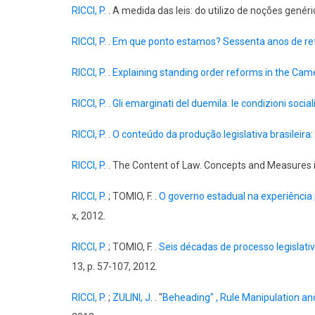
RICCI, P.
. A medida das leis: do utilizo de noções gené
RICCI, P.
.
Em que ponto estamos? Sessenta anos de refo
RICCI, P.
.
Explaining standing order reforms in the Came
RICCI, P.
.
Gli emarginati del duemila: le condizioni social
RICCI, P.
.
O conteúdo da produção legislativa brasileira: 
RICCI, P.
. The Content of Law. Concepts and Measures in 
RICCI, P.
; TOMIO, F. .
O governo estadual na experiência 
x, 2012.
RICCI, P.
; TOMIO, F. .
Seis décadas de processo legislati
13, p. 57-107, 2012.
RICCI, P.
;
ZULINI, J.
. "
Beheading" , Rule Manipulation and