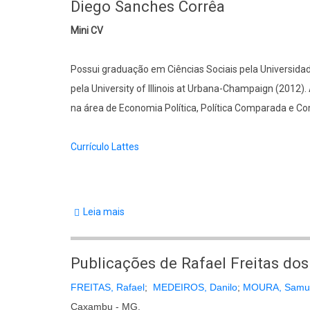
Diego Sanches Corrêa
in
Mini CV
Trade
&
Possui graduação em Ciências Sociais pela Universidad
Environment
pela University of Illinois at Urbana-Champaign (201
Disputes:
na área de Economia Política, Política Comparada e Co
How
does
Currículo Lattes
the
WTO
Mechanism
Perform?
Leia mais
sobre
Diego
Sanches
Publicações de Rafael Freitas do
Corrêa
FREITAS, Rafael
;
MEDEIROS, Danilo
;
MOURA, Samu
Caxambu - MG.