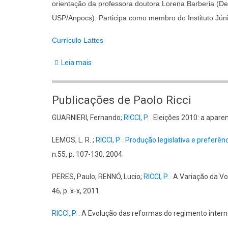
orientação da professora doutora Lorena Barberia (Dep
USP/Anpocs). Participa como membro do Instituto Jú
Currículo Lattes
Leia mais
sobre
Natália
de
Publicações de Paolo Ricci
Paula
GUARNIERI, Fernando;
RICCI, P.
. Eleições 2010: a aparen
Moreira
LEMOS, L. R. ;
RICCI, P.
.
Produção legislativa e preferên
n.55, p. 107-130, 2004.
PERES, Paulo; RENNÓ, Lucio;
RICCI, P.
. A Variação da Vo
46, p. x-x, 2011.
RICCI, P.
. A Evolução das reformas do regimento interno 