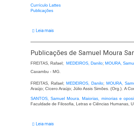
Currículo Lattes
Publicações
Leia mais
sobre
Rafael
Freitas
Publicações de Samuel Moura Sa
dos
FREITAS, Rafael;
MEDEIROS, Danilo
;
MOURA, Samu
Santos
Caxambu - MG.
FREITAS, Rafael;
MEDEIROS, Danilo
;
MOURA, Sam
Araújo; Cícero Araújo; Júlio Assis Simões. (Org.). A C
SANTOS, Samuel Moura
.
Maiorias, minorias e oposiç
Faculdade de Filosofia, Letras e Ciências Humanas, 
Leia mais
sobre
Publicações