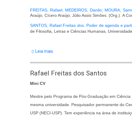
FREITAS, Rafael
;
MEDEIROS, Danilo
;
MOURA, Sam
Araújo; Cícero Araújo; Júlio Assis Simões. (Org.). A C
SANTOS, Rafael Freitas dos
.
Poder de agenda e partic
de Filosofia, Letras e Ciências Humanas, Universidad
Leia mais
sobre
Publicações
de
Rafael Freitas dos Santos
Rafael
Mini CV
Freitas
dos
Mestre pelo Programa de Pós-Graduação em Ciência Po
Santos
mesma universidade. Pesquisador permanente do Cent
USP (NECI-USP). Tem experiência na área de instituiçõ