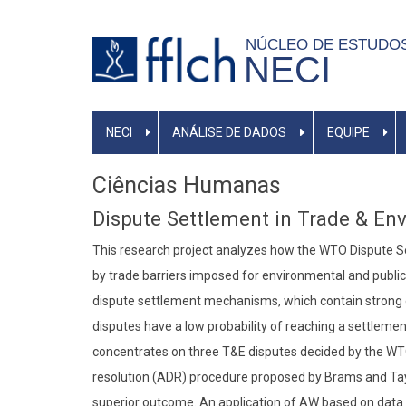
Pular
para
NÚCLEO DE ESTUDO
NECI
o
conteúdo
principal
PRIMARY
NECI
ANÁLISE DE DADOS
EQUIPE
LINKS
Ciências Humanas
Dispute Settlement in Trade & E
This research project analyzes how the WTO Dispute Se
by trade barriers imposed for environmental and public
dispute settlement mechanisms, which contain strong
disputes have a low probability of reaching a settleme
concentrates on three T&E disputes decided by the WTO 
resolution (ADR) procedure proposed by Brams and Tayl
superior outcome. An application of AW based on data 