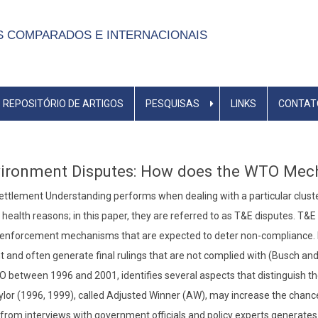
S COMPARADOS E INTERNACIONAIS
REPOSITÓRIO DE ARTIGOS
PESQUISAS
LINKS
CONTAT
nvironment Disputes: How does the WTO Me
ttlement Understanding performs when dealing with a particular cluste
 health reasons; in this paper, they are referred to as T&E disputes. 
 enforcement mechanisms that are expected to deter non-compliance. N
nt and often generate final rulings that are not complied with (Busch a
between 1996 and 2001, identifies several aspects that distinguish the
or (1996, 1999), called Adjusted Winner (AW), may increase the chance
from interviews with government officials and policy experts generates