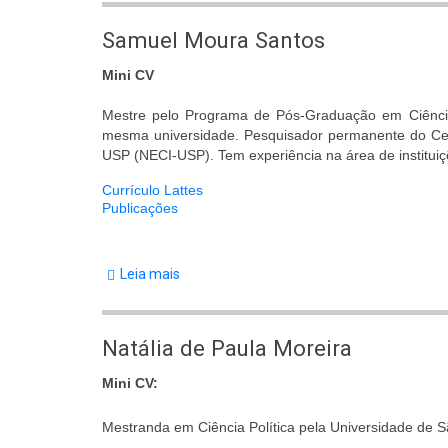
de
Samuel Moura Santos
Samuel
Mini CV
Moura
Santos
Mestre pelo Programa de Pós-Graduação em Ciência
mesma universidade. Pesquisador permanente do Cen
USP (NECI-USP). Tem experiência na área de instituiçõ
Currículo Lattes
Publicações
Leia mais
sobre
Samuel
Moura
Natália de Paula Moreira
Santos
Mini CV:
Mestranda em Ciência Política pela Universidade de Sã