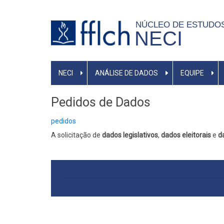
Pular
para
NÚCLEO DE ESTUDO
NECI
o
conteúdo
principal
PRIMARY
NECI
ANÁLISE DE DADOS
EQUIPE
LINKS
Pedidos de Dados
pedidos
A solicitação de
dados legislativos
,
dados eleitorais
e
d