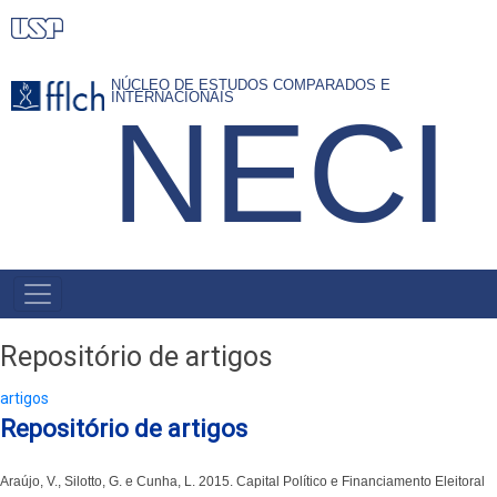
Pular
para
o
NÚCLEO DE ESTUDOS COMPARADOS E
INTERNACIONAIS
NECI
conteúdo
principal
PRIMARY
LINKS
Repositório de artigos
artigos
Repositório de artigos
Araújo, V., Silotto, G. e Cunha, L. 2015. Capital Político e Financiamento Eleitoral