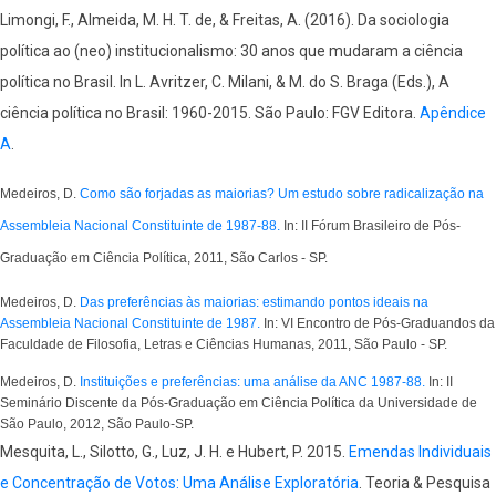
Limongi, F., Almeida, M. H. T. de, & Freitas, A. (2016). Da sociologia
política ao (neo) institucionalismo: 30 anos que mudaram a ciência
política no Brasil. In L. Avritzer, C. Milani, & M. do S. Braga (Eds.), A
ciência política no Brasil: 1960-2015. São Paulo: FGV Editora.
Apêndice
A
.
Medeiros, D.
Como são forjadas as maiorias? Um estudo sobre radicalização na
Assembleia Nacional Constituinte de 1987-88.
In: II Fórum Brasileiro de Pós-
Graduação em Ciência Política, 2011, São Carlos - SP.
Medeiros, D.
Das preferências às maiorias: estimando pontos ideais na
Assembleia Nacional Constituinte de 1987.
In: VI Encontro de Pós-Graduandos da
Faculdade de Filosofia, Letras e Ciências Humanas, 2011, São Paulo - SP.
Medeiros, D.
Instituições e preferências: uma análise da ANC 1987-88.
In: II
Seminário Discente da Pós-Graduação em Ciência Política da Universidade de
São Paulo, 2012, São Paulo-SP.
Mesquita, L., Silotto, G., Luz, J. H. e Hubert, P. 2015.
Emendas Individuais
e Concentração de Votos: Uma Análise Exploratória
. Teoria & Pesquisa