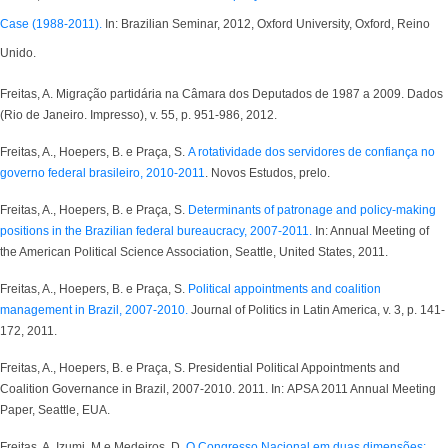
Case (1988-2011).
In: Brazilian Seminar, 2012, Oxford University, Oxford, Reino
Unido.
Freitas, A. Migração partidária na Câmara dos Deputados de 1987 a 2009. Dados
(Rio de Janeiro. Impresso), v. 55, p. 951-986, 2012.
Freitas, A., Hoepers, B. e Praça, S.
A rotatividade dos servidores de confiança no
governo federal brasileiro, 2010-2011
. Novos Estudos, prelo.
Freitas, A., Hoepers, B. e Praça, S
.
Determinants of patronage and policy-making
positions in the Brazilian federal bureaucracy, 2007-2011.
In: Annual Meeting of
the American Political Science Association, Seattle, United States, 2011.
Freitas, A., Hoepers, B. e Praça, S
.
Political appointments and coalition
management in Brazil, 2007-2010.
Journal of Politics in Latin America, v. 3, p. 141-
172, 2011.
Freitas, A., Hoepers, B. e Praça, S.
Presidential Political Appointments and
Coalition Governance in Brazil, 2007-2010. 2011. In: APSA 2011 Annual Meeting
Paper, Seattle, EUA.
Freitas, A. Izumi, M e Medeiros, D.
O Congresso Nacional em duas dimensões: