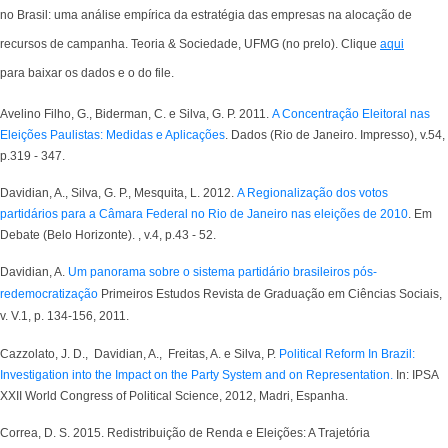
no Brasil: uma análise empírica da estratégia das empresas na alocação de
recursos de campanha. Teoria & Sociedade, UFMG (no prelo). Clique
aqui
para
baixar os dados e o do file.
Avelino Filho, G., Biderman, C. e Silva, G. P. 2011.
A Concentração Eleitoral nas
Eleições Paulistas: Medidas e Aplicações
. Dados (Rio de Janeiro. Impresso), v.54,
p.319 - 347.
Davidian, A., Silva, G. P., Mesquita, L. 2012.
A Regionalização dos votos
partidários para a Câmara Federal no Rio de Janeiro nas eleições de 2010
. Em
Debate (Belo Horizonte). , v.4, p.43 - 52.
Davidian, A.
Um panorama sobre o sistema partidário brasileiros pós-
redemocratização
Primeiros Estudos Revista de Graduação em Ciências Sociais,
v. V.1, p. 134-156, 2011.
Cazzolato, J. D., Davidian, A
.,
Freitas, A
. e
Silva, P.
Political Reform In Brazil:
Investigation into the Impact on the Party System and on Representation.
In: IPSA
XXII World Congress of Political Science, 2012, Madri, Espanha.
Correa, D. S. 2015. Redistribuição de Renda e Eleições: A Trajetória