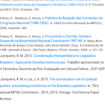
estimando pontos ideais de Deputados e Senadores (1988-2010)
. In: 8° Encontro
da ABCP, 2012, Gramado - RS.
Padrões de Atuação das Comissões do
Freitas, R,. Medeiros, D., Moura, S.
Congresso Nacional (1988-2006).
In: XXXII Encontro Nacional da ANPOCS,
2008, Caxambu - MG.
Procurando o Centrão: Direita e
Freitas, R,. Medeiros, D., Moura, S.
Esquerda na Assembleia Nacional Constituinte 1987-88
.
In: Maria Alice
Rezende de Araújo; Cícero Araújo; Júlio Assis Simões. (Org.). A Constituição de
1988 - passado e futuro. São Paulo: Anpocs / FFord / Hucitec, 2009, p. 101-135.
Junqueira, A. M. 2015.
Coordenação Interpartidária no Legislativo
Brasileiro: Superando Desafios Institucionais
. Trabalho apresentado no
V Seminário Discente da Pós-Graduação em Ciência Política - DCP-USP.
Junqueira, A. M. e Luz, J. H. 2015.
The coordination role of political
parties: articulating preferences in the Brazilian Legislative
. In: 73rd
annual MPSA Conference - 2015, 2015, Chicago. Conference Paper
Archive.