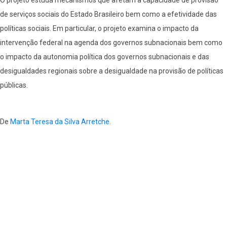
O projeto estuda mecanismos que afetam a capacidade de provisão
Countries
de serviços sociais do Estado Brasileiro bem como a efetividade das
políticas sociais. Em particular, o projeto examina o impacto da
intervenção federal na agenda dos governos subnacionais bem como
o impacto da autonomia política dos governos subnacionais e das
desigualdades regionais sobre a desigualdade na provisão de políticas
públicas.
De
Marta Teresa da Silva Arretche
.