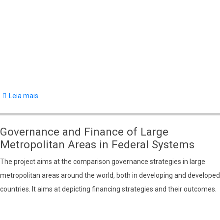
Leia mais
sobre
Pesquisadores
envolvidos
Governance and Finance of Large
na
Metropolitan Areas in Federal Systems
pesquisa
The project aims at the comparison governance strategies in large
"Exchanging
metropolitan areas around the world, both in developing and developed
Data
countries. It aims at depicting financing strategies and their outcomes.
and
Skills
on