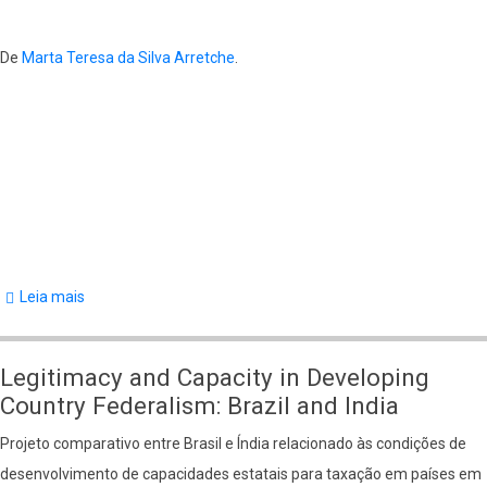
Arretche
De
Marta Teresa da Silva Arretche
.
Leia mais
sobre
The
Political
Legitimacy and Capacity in Developing
Challenges
Country Federalism: Brazil and India
of
Projeto comparativo entre Brasil e Índia relacionado às condições de
Social
desenvolvimento de capacidades estatais para taxação em países em
Sector