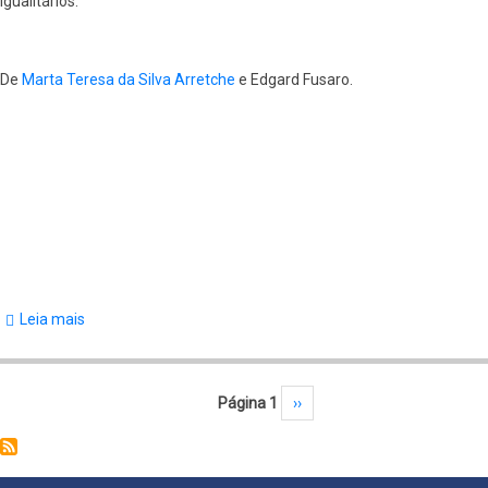
igualitários.
in
Federal
Systems
De
Marta Teresa da Silva Arretche
e Edgard Fusaro.
Leia mais
sobre
International
Metropolitan
Paginação
Página 1
Próxima página
››
Observatory