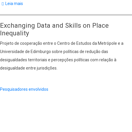
Leia mais
sobre
Determinantes
da
Exchanging Data and Skills on Place
Provisão
Inequality
de
Projeto de cooperação entre o Centro de Estudos da Metrópole e a
Serviços
Universidade de Edimburgo sobre políticas de redução das
Públicos
desigualdades territoriais e percepções políticas com relação à
desigualdade entre jurisdições.
Pesquisadores envolvidos