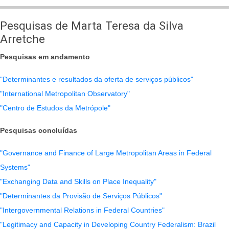
Publicações
de
Pesquisas de Marta Teresa da Silva
Marta
Arretche
Teresa
Pesquisas em andamento
da
Silva
"Determinantes e resultados da oferta de serviços públicos"
Arretche
"International Metropolitan Observatory"
"Centro de Estudos da Metrópole"
Pesquisas concluídas
"Governance and Finance of Large Metropolitan Areas in Federal
Systems"
"Exchanging Data and Skills on Place Inequality"
"Determinantes da Provisão de Serviços Públicos"
"Intergovernmental Relations in Federal Countries"
"Legitimacy and Capacity in Developing Country Federalism: Brazil