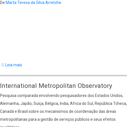
De
Marta Teresa da Silva Arretche
.
Place
Inequality"
Leia mais
sobre
Governance
and
International Metropolitan Observatory
Finance
Pesquisa comparada envolvendo pesquisadores dos Estados Unidos,
of
Alemanha, Japão, Suíça, Bélgica, India, Africa do Sul, República Tcheca,
Large
Canadá e Brasil sobre os mecanismos de coordenação das áreas
Metropolitan
metropolitanas para a gestão de serviços públicos e seus efeitos
Areas