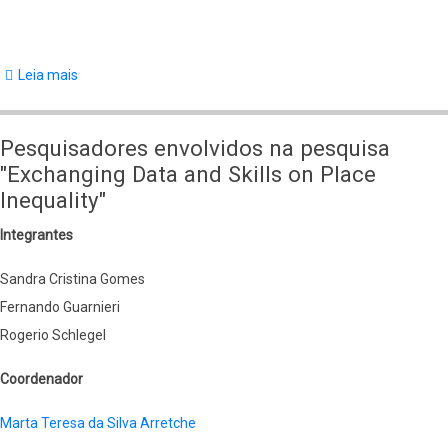
Leia mais
sobre
Exchanging
Data
Pesquisadores envolvidos na pesquisa
and
"Exchanging Data and Skills on Place
Skills
Inequality"
on
Integrantes
Place
Inequality
Sandra Cristina Gomes
Fernando Guarnieri
Rogerio Schlegel
Coordenador
Marta Teresa da Silva Arretche