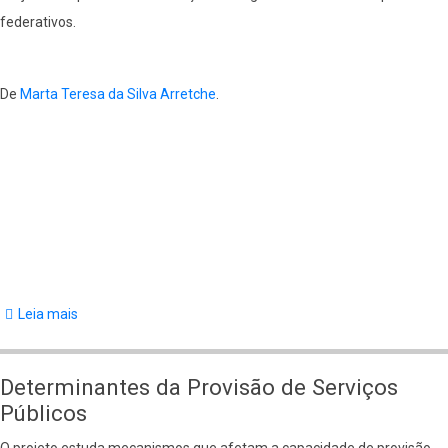
federativos.
Country
Federalism:
Brazil
De
Marta Teresa da Silva Arretche
.
and
India
Leia mais
sobre
Intergovernmental
Relations
Determinantes da Provisão de Serviços
in
Públicos
Federal