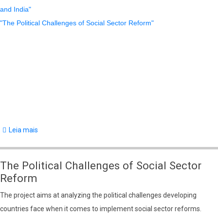
and India"
"The Political Challenges of Social Sector Reform"
Leia mais
sobre
Pesquisas
de
The Political Challenges of Social Sector
Marta
Reform
Teresa
The project aims at analyzing the political challenges developing
da
countries face when it comes to implement social sector reforms.
Silva