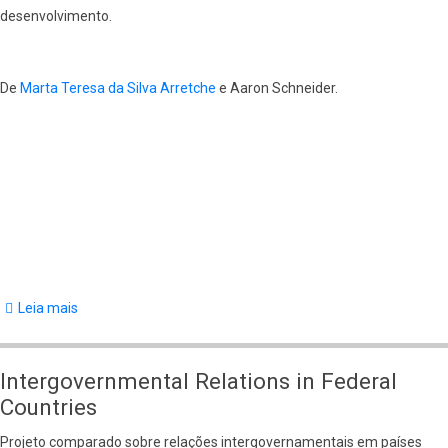
desenvolvimento.
Reform
De
Marta Teresa da Silva Arretche
e Aaron Schneider.
Leia mais
sobre
Legitimacy
and
Intergovernmental Relations in Federal
Capacity
Countries
in
Projeto comparado sobre relações intergovernamentais em países
Developing