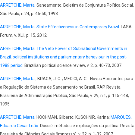
ARRETCHE, Marta
. Saneamento. Boletim de Conjuntura Política Social,
São Paulo, n.24, p. 46-50, 1998.
ARRETCHE, Marta
.
State Effectiveness in Contemporary Brazil
. LASA
Forum, v. XLII, p. 15, 2012.
ARRETCHE, Marta
.
The Veto Power of Subnational Governments in
Brazil: political institutions and parliamentary behaviour in the post-
1988 period
. Brazilian political science review, v. 2, p. 40-73, 2007.
ARRETCHE, Marta
; BRAGA, J. C. ; MEDICI, A. C. . Novos Horizontes para
a Regulação do Sistema de Saneamento no Brasil. RAP. Revista
Brasileira de Administração Pública, São Paulo, v. 29, n.1, p. 115-148,
1995.
ARRETCHE, Marta
; HOCHMAN, Gilberto; KUSCHNIR, Karina;
MARQUES,
Eduardo Cesar Leão
. Dossiê: métodos e explicações da política. Revista
Brasileira de Ciências Sociais (Impresso), v. 22, p. 1-32, 2007.