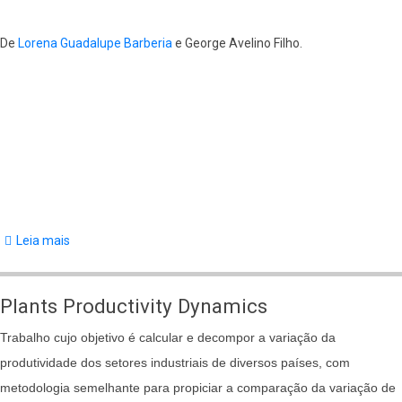
De
Lorena Guadalupe Barberia
e George Avelino Filho.
Leia mais
sobre
Políticas
Redistributivas
Plants Productivity Dynamics
em
Trabalho cujo objetivo é calcular e decompor a variação da
Democracias
produtividade dos setores industriais de diversos países, com
Federativas
metodologia semelhante para propiciar a comparação da variação de
Latino-