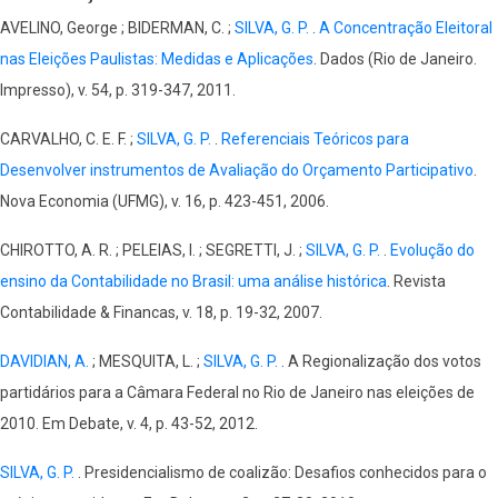
AVELINO, George ; BIDERMAN, C. ;
SILVA, G. P.
.
A Concentração Eleitoral
nas Eleições Paulistas: Medidas e Aplicações
. Dados (Rio de Janeiro.
Impresso), v. 54, p. 319-347, 2011.
CARVALHO, C. E. F. ;
SILVA, G. P.
.
Referenciais Teóricos para
Desenvolver instrumentos de Avaliação do Orçamento Participativo
.
Nova Economia (UFMG), v. 16, p. 423-451, 2006.
CHIROTTO, A. R. ; PELEIAS, I. ; SEGRETTI, J. ;
SILVA, G. P.
.
Evolução do
ensino da Contabilidade no Brasil: uma análise histórica
. Revista
Contabilidade & Financas, v. 18, p. 19-32, 2007.
DAVIDIAN, A.
; MESQUITA, L. ;
SILVA, G. P.
. A Regionalização dos votos
partidários para a Câmara Federal no Rio de Janeiro nas eleições de
2010. Em Debate, v. 4, p. 43-52, 2012.
SILVA, G. P.
. Presidencialismo de coalizão: Desafios conhecidos para o