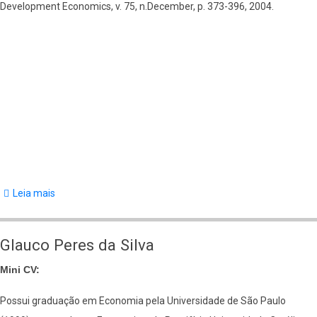
Development Economics, v. 75, n.December, p. 373-396, 2004.
Leia mais
sobre
Publicações
de
Glauco Peres da Silva
Adriana
Mini CV:
Schor
Possui graduação em Economia pela Universidade de São Paulo