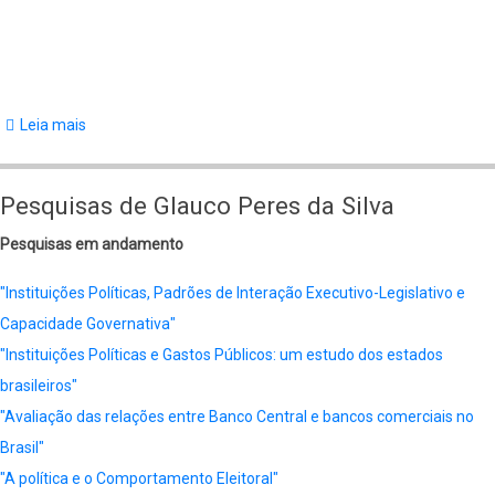
Leia mais
sobre
Publicações
de
Pesquisas de Glauco Peres da Silva
Lorena
Pesquisas em andamento
Guadalupe
Barberia
"Instituições Políticas, Padrões de Interação Executivo-Legislativo e
Capacidade Governativa"
"Instituições Políticas e Gastos Públicos: um estudo dos estados
brasileiros"
"Avaliação das relações entre Banco Central e bancos comerciais no
Brasil"
"
A política e o Comportamento Eleitoral"