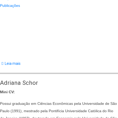
Publicações
Leia mais
sobre
Glauco
Peres
Adriana Schor
da
Mini CV:
Silva
Possui graduação em Ciências Econômicas pela Universidade de São
Paulo (1991), mestrado pela Pontifícia Universidade Católica do Rio