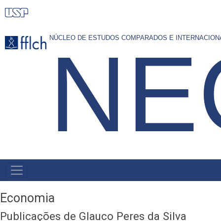
Pular
para
o
NÚCLEO DE ESTUDOS COMPARADOS E INTERNACIO
NE
conteúdo
principal
PRIMARY
LINKS
Economia
Publicações de Glauco Peres da Silva