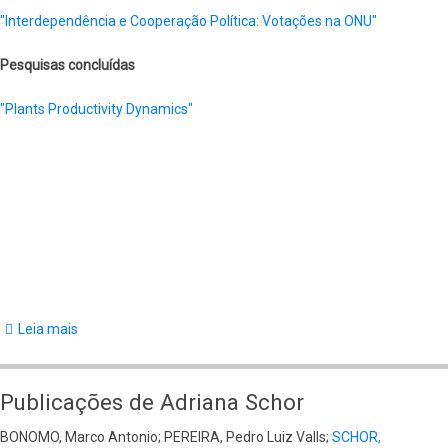
Argentinas
"Interdependência e Cooperação Política: Votações na ONU"
e
Pesquisas concluídas
nos
Estados
"Plants Productivity Dynamics"
Brasileiros
Leia mais
sobre
Pesquisas
de
Publicações de Adriana Schor
Adriana
BONOMO, Marco Antonio; PEREIRA, Pedro Luiz Valls;
SCHOR,
Schor