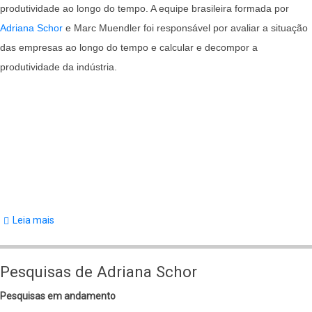
produtividade ao longo do tempo. A equipe brasileira formada por
Americanas
Adriana Schor
e Marc Muendler foi responsável por avaliar a situação
da
das empresas ao longo do tempo e calcular e decompor a
Terceira
produtividade da indústria.
Onda:
O
Efeito
das
Eleições
para
Governador
na
Leia mais
sobre
Composição
Plants
dos
Productivity
Gastos
Pesquisas de Adriana Schor
Dynamics
nas
Pesquisas em andamento
Províncias