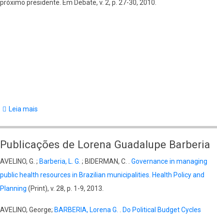
próximo presidente. Em Debate, v. 2, p. 27-30, 2010.
Leia mais
sobre
Publicações
de
Publicações de Lorena Guadalupe Barberia
Glauco
AVELINO, G. ;
Barberia, L. G.
; BIDERMAN, C. .
Governance in managing
Peres
public health resources in Brazilian municipalities. Health Policy and
da
Planning
(Print), v. 28, p. 1-9, 2013.
Silva
AVELINO, George;
BARBERIA, Lorena G.
.
Do Political Budget Cycles