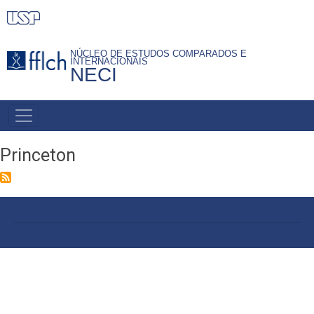
Pular
para
o
NÚCLEO DE ESTUDOS COMPARADOS E
INTERNACIONAIS
conteúdo
NECI
principal
PRIMARY
LINKS
Princeton