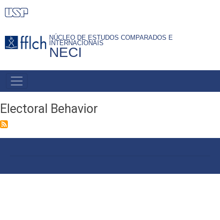
Pular
para
o
NÚCLEO DE ESTUDOS COMPARADOS E
INTERNACIONAIS
conteúdo
NECI
principal
PRIMARY
LINKS
Electoral Behavior